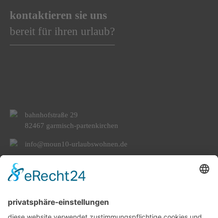
kontaktieren sie uns
bereit für ihren urlaub?
bahnhofstraße 29
82467 garmisch-partenkirchen
info@moun10-urlaubswohnen.de
+49 (0)8821 - 966 19 97