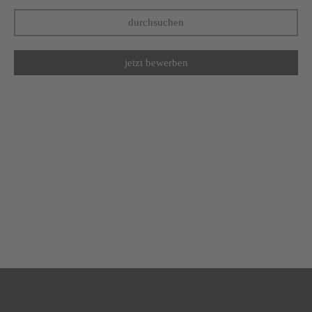
durchsuchen
jetzt bewerben
die moun10 philosophie
idee und konzept dahinter
zur philosophie