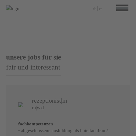
de
en
unsere jobs für sie
fair und interessant
rezeptionist|in
m|w|d
fachkompetenzen
• abgeschlossene ausbildung als hotelfachfrau /-